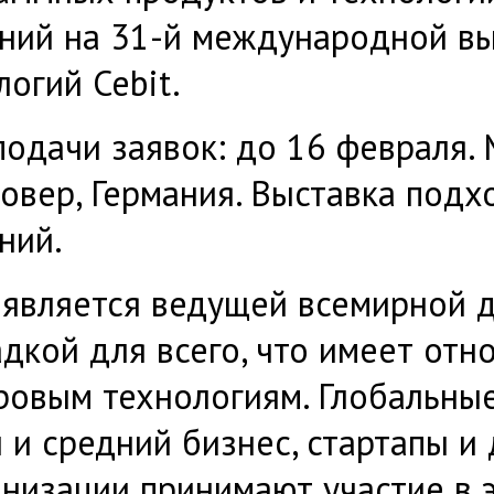
ний на 31-й международной в
логий Cebit.
подачи заявок: до 16 февраля.
нновер, Германия. Выставка подх
ний.
является ведущей всемирной 
дкой для всего, что имеет отн
ровым технологиям. Глобальные
 и средний бизнес, стартапы и
анизации принимают участие в 