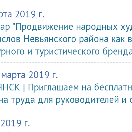
рта 2019 г.
ар "Продвижение народных х
слов Невьянского района как 
урного и туристического бренд
 марта 2019 г.
НСК | Приглашаем на бесплат
на труда для руководителей и 
.2019 г.