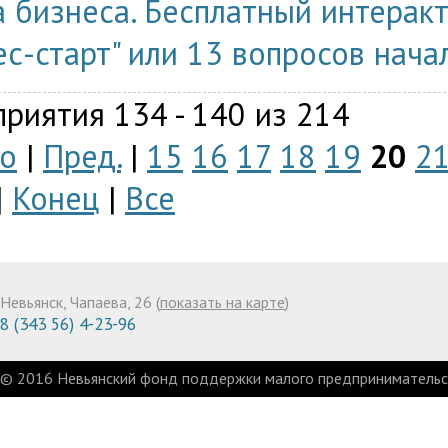
 бизнеса. Бесплатный интерак
ес-старт" или 13 вопросов нача
риятия 134 - 140 из 214
о
|
Пред.
|
15
16
17
18
19
20
2
|
Конец
|
Все
Невьянск, Чапаева, 26 (
показать на карте
)
8 (343 56) 4-23-96
© 2016 Невьянский фонд поддержки малого предпринимательст