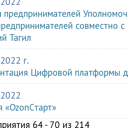
.2022
 предпринимателей Уполномоч
предпринимателей совместно с 
й Тагил
.2022 г.
нтация Цифровой платформы д
.2022
я «OzonCтарт»
риятия 64 - 70 из 214