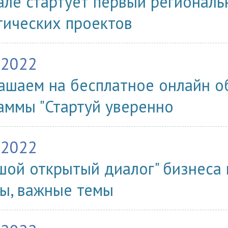
але стартует первый региональ
тических проектов
.2022
ашаем на бесплатное онлайн об
аммы "Стартуй уверенно
.2022
шой открытый диалог" бизнеса 
ы, важные темы