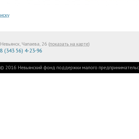
писку
Невьянск, Чапаева, 26 (
показать на карте
)
8 (343 56) 4-23-96
© 2016 Невьянский фонд поддержки малого предпринимательст