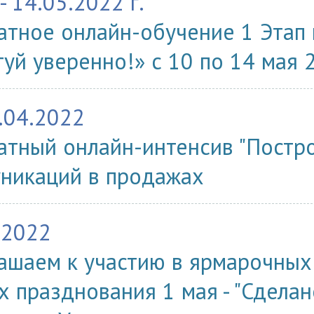
- 14.05.2022 г.
атное онлайн-обучение 1 Этап
туй уверенно!» с 10 по 14 мая 2
.04.2022
атный онлайн-интенсив "Постр
никаций в продажах
.2022
ашаем к участию в ярмарочных
х празднования 1 мая - "Сделан