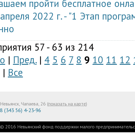
ашаем пройти бесплатное онла
 апреля 2022 г. - "1 Этап прогр
нно
риятия 57 - 63 из 214
о
|
Пред.
|
4
5
6
7
8
9
10
11
12
|
Все
Невьянск, Чапаева, 26 (
показать на карте
)
8 (343 56) 4-23-96
© 2016 Невьянский фонд поддержки малого предпринимательст