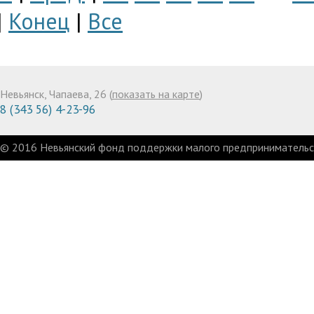
|
Конец
|
Все
Невьянск, Чапаева, 26 (
показать на карте
)
8 (343 56) 4-23-96
© 2016 Невьянский фонд поддержки малого предпринимательст