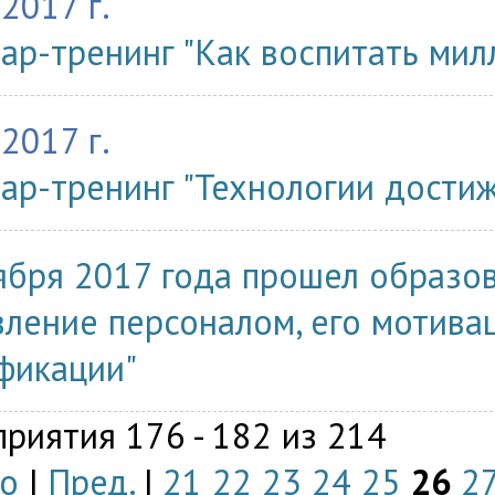
2017 г.
ар-тренинг "Как воспитать мил
2017 г.
ар-тренинг "Технологии достиж
ября 2017 года прошел образо
вление персоналом, его мотива
фикации"
риятия 176 - 182 из 214
о
|
Пред.
|
21
22
23
24
25
26
2