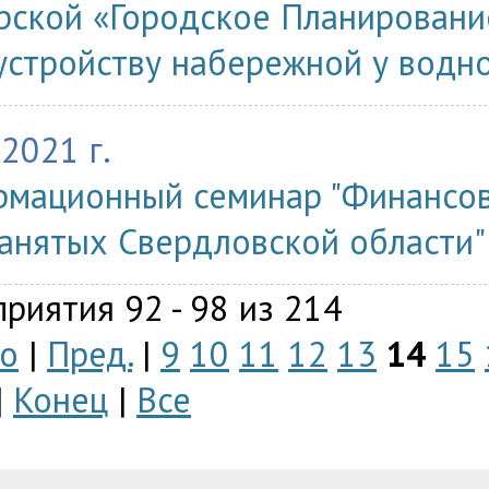
рской «Городское Планировани
устройству набережной у водн
.2021 г.
мационный семинар "Финансов
анятых Свердловской области"
риятия 92 - 98 из 214
о
|
Пред.
|
9
10
11
12
13
14
15
|
Конец
|
Все