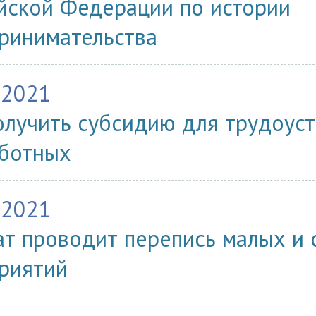
йской Федерации по истории
ринимательства
.2021
олучить субсидию для трудоус
ботных
.2021
ат проводит перепись малых и 
риятий