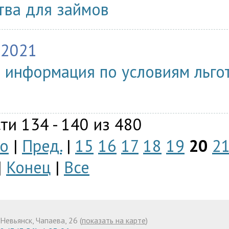
тва для займов
.2021
 информация по условиям льго
ти 134 - 140 из 480
о
|
Пред.
|
15
16
17
18
19
20
2
|
Конец
|
Все
Невьянск, Чапаева, 26 (
показать на карте
)