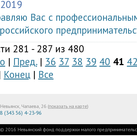
.2019
авляю Вас с профессиональным
российского предпринимательс
ти 281 - 287 из 480
о
|
Пред.
|
36
37
38
39
40
41
4
|
Конец
|
Все
Невьянск, Чапаева, 26 (
показать на карте
)
8 (343 56) 4-23-96
© 2016 Невьянский фонд поддержки малого предпринимательст