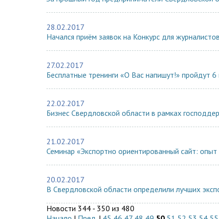
28.02.2017
Начался приём заявок на Конкурс для журналисто
27.02.2017
Бесплатные тренинги «О Вас напишут!» пройдут 6 
22.02.2017
Бизнес Свердловской области в рамках господде
21.02.2017
Семинар «Экспортно ориентированный сайт: опыт 
20.02.2017
В Свердловской области определили лучших экспо
Новости 344 - 350 из 480
Начало
|
Пред.
|
45
46
47
48
49
50
51
52
53
54
55