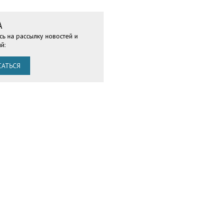
А
ь на рассылку новостей и
й:
АТЬСЯ