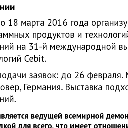
нии
по 18 марта 2016 года организу
аммных продуктов и технологи
ний на 31-й международной в
логий Cebit.
подачи заявок: до 26 февраля.
нновер, Германия. Выставка подх
ний.
вляется ведущей всемирной демо
кой для всего, что имеет отноше