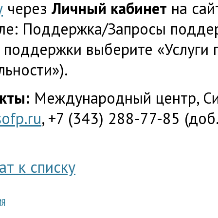
у
через
Личный кабинет
на сай
ле: Поддержка/Запросы поддер
 поддержки выберите «Услуги
льности»).
кты:
Международный центр, Си
ofp.ru
, +7 (343) 288-77-85 (доб
ат к списку
ИЯ