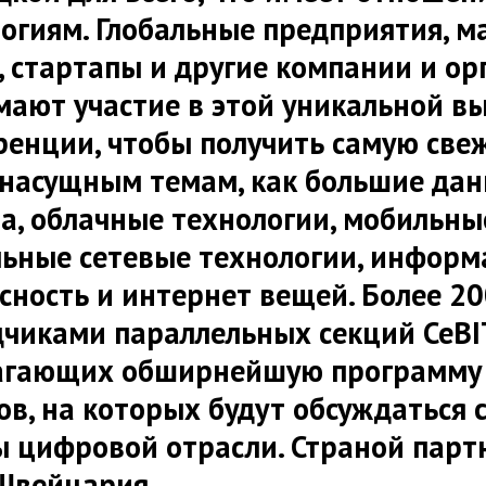
огиям. Глобальные предприятия, м
, стартапы и другие компании и о
ают участие в этой уникальной в
ренции, чтобы получить самую св
насущным темам, как большие
дан
за
, облачные технологии,
мобильны
льные
сетевые технологии
,
информ
сность
и
интернет вещей
. Более 2
чиками параллельных секций CeBIT 
агающих обширнейшую программу 
в, на которых будут обсуждаться 
ы цифровой отрасли.
Страной парт
Швейцария.