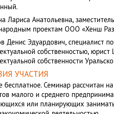
нный.
на Лариса Анатольевна, заместител
ародным проектам ООО «Хенш Разв
в Денис Эдуардович, специалист п
ектуальной собственностью, юрист 
ектуальной собственности Уральско
ВИЯ УЧАСТИЯ
е бесплатное. Семинар рассчитан н
тов малого и среднего предпринима
ающихся или планирующих занимат
экономической деятельностью.