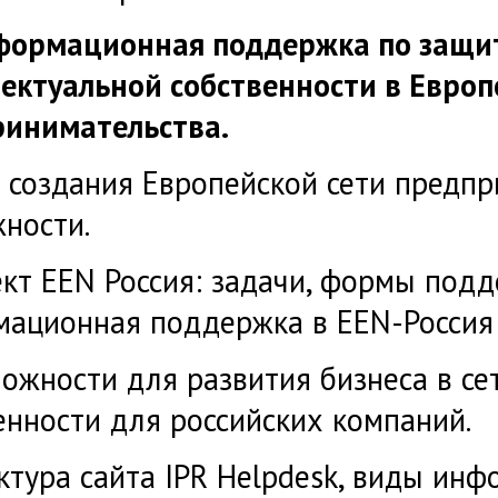
ормационная поддержка по защит
ектуальной собственности в Европ
ринимательства.
 создания Европейской сети предпр
ности.
кт EEN Россия: задачи, формы подд
ационная поддержка в EEN-Россия 
ожности для развития бизнеса в се
енности для российских компаний.
ктура сайта IPR Helpdesk, виды ин