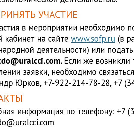
ПРИНЯТЬ УЧАСТИЕ
астия в мероприятии необходимо по
 кабинет на сайте
www.sofp.ru
(в р
народной деятельности)
или подать
cdo
@
uralcci
.com.
Если же возникли 
ении заявки, необходимо связаться
ндр Юрков, +7-922-214-78-28, +7 (34
АКТЫ
ная информация по телефону: +7 (3
cdo@uralcci.com