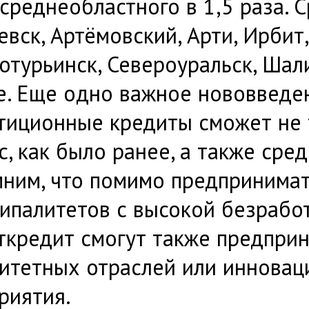
среднеобластного в 1,5 раза. С
евск, Артёмовский, Арти, Ирбит,
отурьинск, Североуральск, Шали
е. Еще одно важное нововведе
тиционные кредиты сможет не 
с, как было ранее, а также сре
ним, что помимо предпринимат
ипалитетов с высокой безработ
ткредит смогут также предпри
итетных отраслей или иннова
риятия.