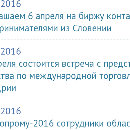
.2016
ашаем 6 апреля на биржу конта
ринимателями из Словении
.2016
реля состоится встреча с пред
ства по международной торгов
дрии
.2016
опрому-2016 сотрудники обла