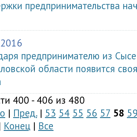
ржки предпринимательства нач
.2016
даря предпринимателю из Сысе
ловской области появится сво
а
ти 400 - 406 из 480
о
|
Пред.
|
53
54
55
56
57
58
5
|
Конец
|
Все