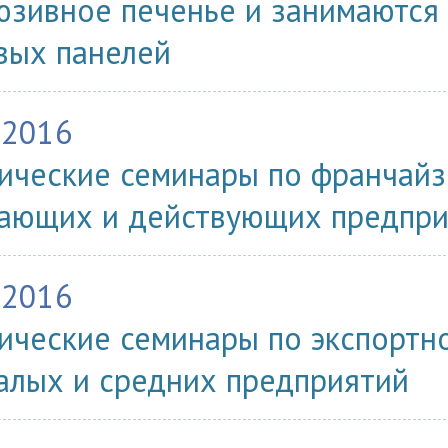
юзивное печенье и занимаются
вых панелей
.2016
ические семинары по франчайз
ающих и действующих предпр
.2016
ические семинары по экспортн
алых и средних предприятий