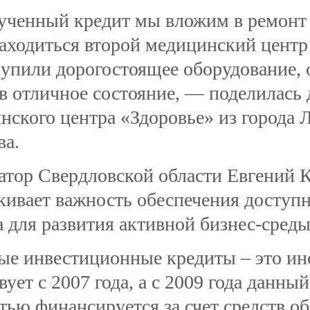
ченный кредит мы вложим в ремонт 
находиться второй медицинский цент
упили дорогостоящее оборудование, 
 в отличное состояние, — поделилась 
нского центра «Здоровье» из города 
ва.
атор Свердловской области Евгений 
кивает важность обеспечения доступн
а для развития активной бизнес-среды
ые инвестиционные кредиты – это ин
ует с 2007 года, а с 2009 года данны
тью финансируется за счет средств о