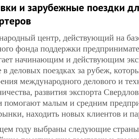
вки и зарубежные поездки дл
ртеров
ародный центр, действующий на баз
ного фонда поддержки предпринимател
гает начинающим и действующим экс
е в деловых поездках за рубеж, котор
ения международного делового и тех
ничества, развития экспорта Свердлов
и помогают малым и средним предпр
рынки, находить новых клиентов и
па
щем году выбраны следующие страны,