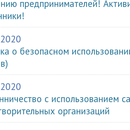
нию предпринимателей! Актив
ники!
.2020
ка о безопасном использовани
в)
.2020
ничество с использованием с
творительных организаций