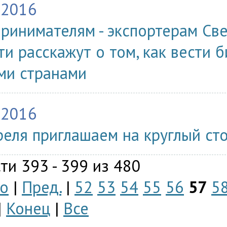
.2016
ринимателям - экспортерам Св
ти расскажут о том, как вести 
ми странами
.2016
реля приглашаем на круглый сто
ти 393 - 399 из 480
о
|
Пред.
|
52
53
54
55
56
57
5
|
Конец
|
Все