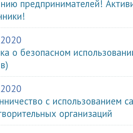
нию предпринимателей! Актив
ники!
.2020
ка о безопасном использовани
в)
.2020
ничество с использованием с
творительных организаций