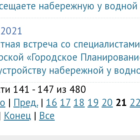
сещаете набережную у водной 
.2021
тная встреча со специалистами
рской «Городское Планировани
устройству набережной у водн
ти 141 - 147 из 480
о
|
Пред.
|
16
17
18
19
20
21
2
|
Конец
|
Все