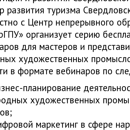
р развития туризма Свердловс
стно с Центр непрерывного о
рГПУ» организует серию бесп
аров для мастеров и представ
ных художественных промысл
ти в формате вебинаров по сл
изнес-планирование деятельнос
родных художественных промыс
ов;
ифровой маркетинг в сфере на