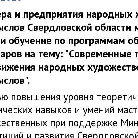
ра и предприятия народных
слов Свердловской области м
и обучение по программам 
аров на тему: "Современные 
вижения народных художеств
слов".
ью повышения уровня теоретич
ических навыков и умений мас
ественных при поддержке Мин
тиций и развития Свердловской