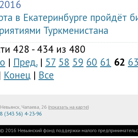
.2016
рта в Екатеринбурге пройдёт б
риятиями Туркменистана
ти 428 - 434 из 480
о
|
Пред.
|
57
58
59
60
61
62
6
|
Конец
|
Все
Невьянск, Чапаева, 26 (
показать на карте
)
8 (343 56) 4-23-96
© 2016 Невьянский фонд поддержки малого предпринимательст