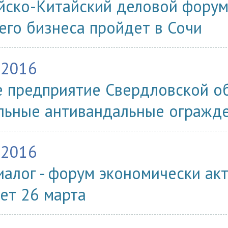
йско-Китайский деловой форум
его бизнеса пройдет в Сочи
.2016
 предприятие Свердловской о
льные антивандальные огражд
.2016
Диалог - форум экономически а
ет 26 марта