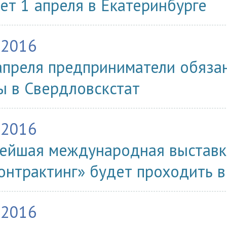
ет 1 апреля в Екатеринбурге
.2016
апреля предприниматели обяза
ы в Свердловскстат
.2016
ейшая международная выставк
онтрактинг» будет проходить 
.2016