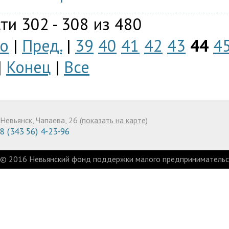
ти 302 - 308 из 480
о
|
Пред.
|
39
40
41
42
43
44
4
|
Конец
|
Все
Невьянск, Чапаева, 26 (
показать на карте
)
8 (343 56) 4-23-96
© 2016 Невьянский фонд поддержки малого предпринимательст