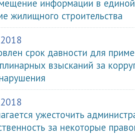
мещение информации в едино
ме жилищного строительства
.2018
овлен срок давности для прим
плинарных взысканий за корр
нарушения
.2018
агается ужесточить администр
ственность за некоторые прав