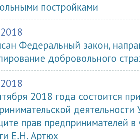
ольными постройками
.2018
сан Федеральный закон, напра
лирование добровольного стра
.2018
нтября 2018 года состоится пр
ринимательской деятельности
щите прав предпринимателей в
ти Е.Н. Артюх