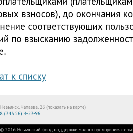
оплательщиками (плательщикам
овых взносов), до окончания к
нение соответствующих пользо
ий по взысканию задолженности"
е.
ат к списку
Невьянск, Чапаева, 26 (
показать на карте
)
8 (343 56) 4-23-96
© 2016 Невьянский фонд поддержки малого предпринимательст