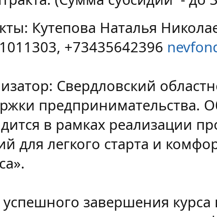
кты: Кутепова Наталья Никола
1011303, +73435642396
nevfon
изатор: Свердловский област
ржки предпринимательства. О
дится в рамках реализации пр
ий для легкого старта и комфо
са».
 успешного завершения курса 