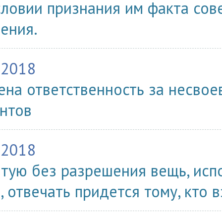
словии признания им факта со
ения.
.2018
ена ответственность за несво
нтов
.2018
ятую без разрешения вещь, ис
, отвечать придется тому, кто в