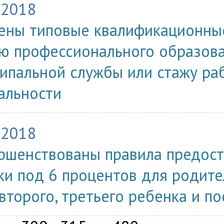
.2018
ены типовые квалификационны
ю профессионального образова
ипальной службы или стажу ра
альности
.2018
ршенствованы правила предост
ки под 6 процентов для родит
 второго, третьего ребенка и 