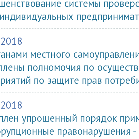
шенствование системы провер
 индивидуальных предпринима
.2018
ганами местного самоуправлен
плены полномочия по осущест
риятий по защите прав потреб
.2018
плен упрощенный порядок при
ррупционные правонарушения - 