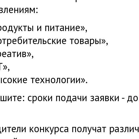
влениям:
одукты и питание»,
отребительские товары»,
еатив»,
Т»,
ысокие технологии».
шите: сроки подачи заявки - д
ители конкурса получат разли