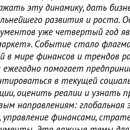
ржать эту динамику, дать биз
альнейшего развития и роста. О
ументов уже четвертый год я
аркет». Событие стало флагман
й в мире финансов и трендов ра
 ежегодно помогает предприн
нтироваться в текущей социаль
ции, оценить реалии и узнать п
вым направлениям: глобальная 
, управление финансами, страт
ументы. Это важные темы для 