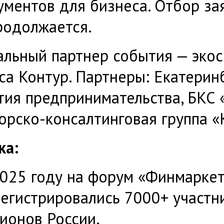
ументов для бизнеса. Отбор за
родолжается.
альный партнер события — экос
са Контур. Партнеры: Екатерин
тия предпринимательства, БКС 
орско-консалтинговая группа «
ка:
2025 году на форум «Финмарке
егистрировались 7000+ участн
ионов России.