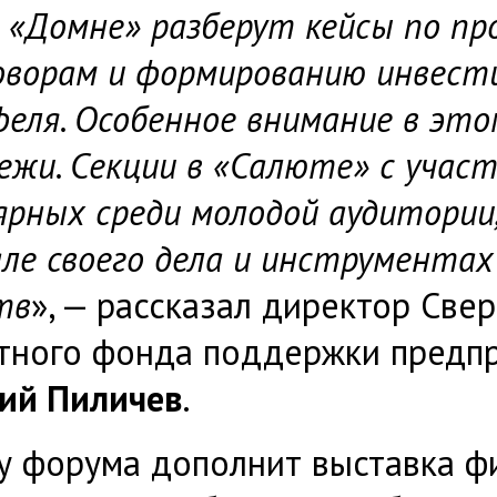
в «Домне» разберут кейсы по пр
оворам и формированию инвест
еля. Особенное внимание в это
ежи. Секции в «Салюте» с участ
ярных среди молодой аудитории
але своего дела и инструмента
тв
», — рассказал директор Све
тного фонда поддержки предп
ий Пиличев
.
у форума дополнит выставка ф