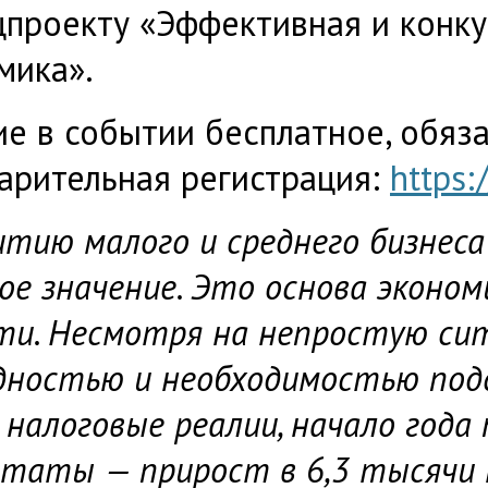
цпроекту «Эффективная и конк
мика».
ие в событии бесплатное, обяз
арительная регистрация:
https:
итию малого и среднего бизнес
ое значение. Это основа эконом
ти. Несмотря на непростую си
дностью и необходимостью под
 налоговые реалии, начало года
ьтаты — прирост в 6,3 тысячи