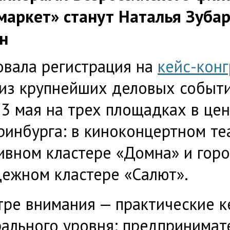
аркет» станут Наталья Зубар
н
овала регистрация на
кейс-кон
из крупнейших деловых событи
13 мая на трех площадках в це
ринбурга: в киноконцертном те
ивном кластере «Домна» и гор
ежном кластере «Салют».
тре внимания — практические к
ального уровня: предпринимате