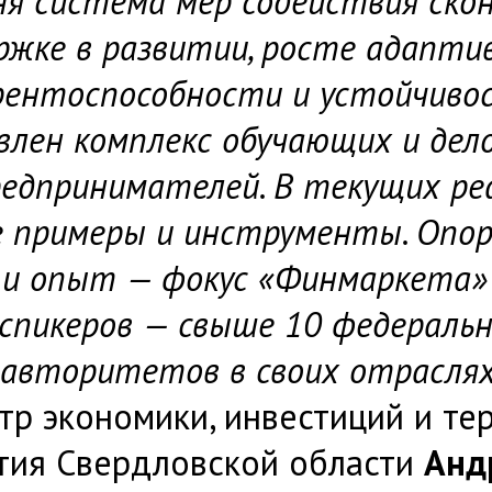
ня система мер содействия ско
ржке в развитии, росте адаптив
рентоспособности и устойчиво
влен комплекс обучающих и де
редпринимателей. В текущих ре
 примеры и инструменты. Опор
 и опыт — фокус «Финмаркета» в
 спикеров — свыше 10 федеральн
 авторитетов в своих отрасля
тр экономики, инвестиций и те
тия Свердловской области
Анд