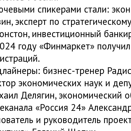
ючевыми спикерами стали: эко
ин, эксперт по стратегическом
онстон, инвестиционный банкир
2024 году «Финмаркет» получил
истраций.
лайнеры: бизнес-тренер Радис
ктор экономических наук и деп
хаил Делягин, экономический о
еканала «Россия 24» Александ
ователь и руководитель проект