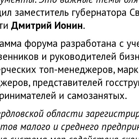
ил заместитель губернатора С
сти
Дмитрий Ионин
.
амма форума разработана с уч
венников и руководителей бизн
рческих топ-менеджеров, марк
жеров, представителей госстр
ринимателей и самозанятых.
ердловской области зарегистри
ктов малого и среднего предпр