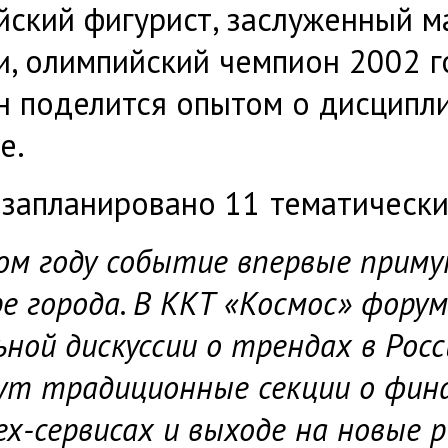
йский фигурист, заслуженный м
и, олимпийский чемпион 2002 г
н поделится опытом о дисципли
е.
 запланировано 11 тематически
ом году событие впервые прим
е города. В ККТ «Космос» фору
ьной дискуссии о трендах в Росс
ут традиционные секции о фина
х-сервисах и выходе на новые р