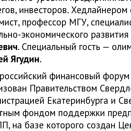
егов, инвесторов. Хедлайнером
мист, профессор МГУ, специали
льно-экономического развития
евич
. Специальный гость — ол
ей Ягудин
.
ероссийский финансовый форум
изован Правительством Свердл
истрацией Екатеринбурга и Св
тным фондом поддержки предп
П, на базе которого создан Це