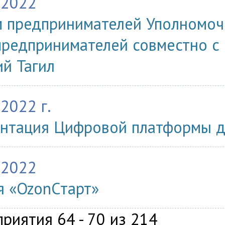
.2022
 предпринимателей Уполномоч
предпринимателей совместно с 
й Тагил
.2022 г.
нтация Цифровой платформы д
.2022
я «OzonCтарт»
риятия 64 - 70 из 214