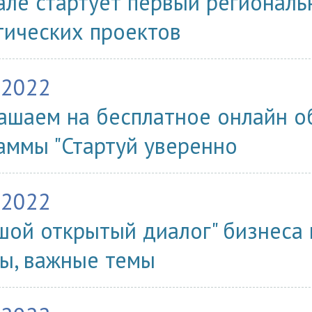
але стартует первый региональ
тических проектов
.2022
ашаем на бесплатное онлайн об
аммы "Стартуй уверенно
.2022
шой открытый диалог" бизнеса 
ы, важные темы