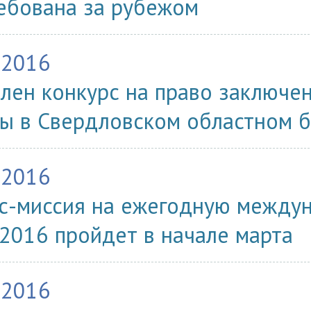
ебована за рубежом
.2016
лен конкурс на право заключе
ы в Свердловском областном б
.2016
с-миссия на ежегодную между
2016 пройдет в начале марта
.2016